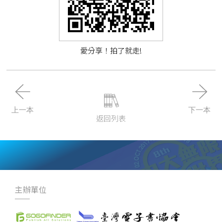
愛分享！拍了就走!
上一本
下一本
返回列表
主辦單位