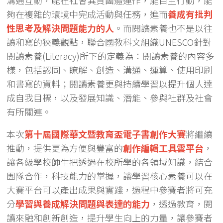
溝通互動，能在社會異質團體運作，能自主行動，能
夠在複雜的環境中完成活動與任務，進而
養成有批判
性思考及解決問題能力的人
。而閱讀素養也不是以往
讀和寫的狹義觀點，聯合國教科文組織UNESCO針對
閱讀素養(Literacy)所下的定義為：閱讀素養的內容多
樣，包括認同、瞭解、創造、溝通、運算、使用印刷
和書寫的資料；閱讀素養更與持續學習以提升個人達
成自我目標，以及發展知識、潛能、參與社群及社會
有所關連。
本次
第十屆國際華文暨教育盃電子書創作大賽
將繼續
推動，提供更為方便與豐富的
創作編輯工具雲平台
，
讓各級學校師生把透過在校所學的各領域知識，結合
團隊合作，科技能力的掌握，讓學習核心素養可以在
大賽平台可以產出成果與實踐，過程中參賽者將可充
分
學習與養成解決問題與表達的能力
，透過教育，閱
讀來融和創新創造，提升學生向上的力量，讓參賽者