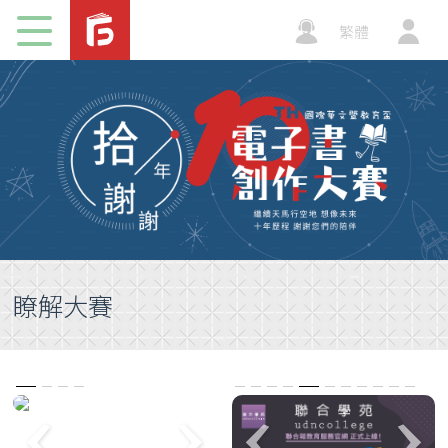
子刊物
繁體
加值平
台
瞭解大賽