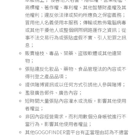
商標權、著作權、專利權、其他智慧財產權及其
他權利；違反依法律或契約所應負之保密義務；
冒用他人名義使用本服務；傳輸或散佈電腦病毒
或其他干擾他人或整個網際網路運作之資訊；從
事不法交易行為或張貼虛假不實、引人犯罪之訊
息；
販賣槍枝、毒品、禁藥、盜版軟體或其他違禁
物；
張貼違反化妝品、藥物、食品管理法的內容或不
得刊登之產品品項；
提供賭博資訊或以任何方式引誘他人參與賭博；
濫發廣告郵件、廣告內容；
短時間大量張貼內容灌水或洗板，影響其他使用
者權益；
非因內容經營需求，而利用數個分身帳號進行不
當行為，影響其他使用者權益；
其他GOGOFINDER雲平台有正當理由認為不適當