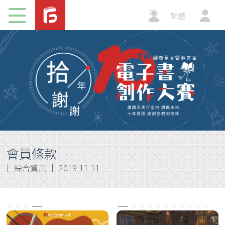
子刊物
繁體
加值平
台
會員條款
綜合資訊
2019-11-11