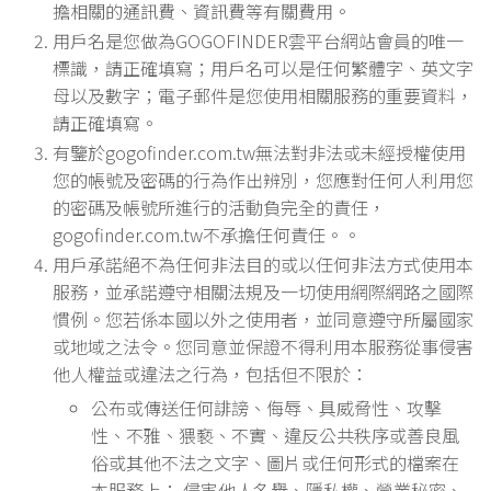
擔相關的通訊費、資訊費等有關費用。
用戶名是您做為GOGOFINDER雲平台網站會員的唯一
標識，請正確填寫；用戶名可以是任何繁體字、英文字
母以及數字；電子郵件是您使用相關服務的重要資料，
請正確填寫。
有鑒於gogofinder.com.tw無法對非法或未經授權使用
您的帳號及密碼的行為作出辨別，您應對任何人利用您
的密碼及帳號所進行的活動負完全的責任，
gogofinder.com.tw不承擔任何責任。。
用戶承諾絕不為任何非法目的或以任何非法方式使用本
服務，並承諾遵守相關法規及一切使用網際網路之國際
慣例。您若係本國以外之使用者，並同意遵守所屬國家
或地域之法令。您同意並保證不得利用本服務從事侵害
他人權益或違法之行為，包括但不限於：
公布或傳送任何誹謗、侮辱、具威脅性、攻擊
性、不雅、猥褻、不實、違反公共秩序或善良風
俗或其他不法之文字、圖片或任何形式的檔案在
本服務上； 侵害他人名譽、隱私權、營業秘密、