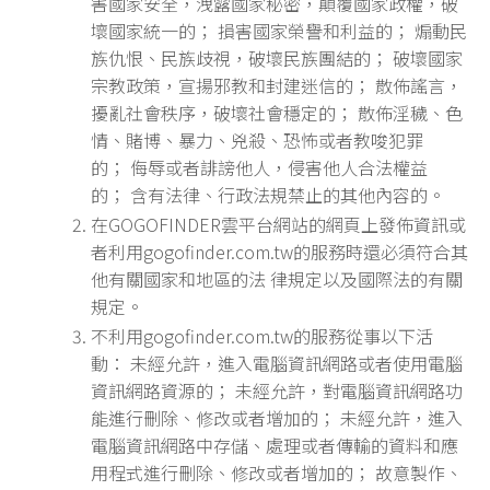
害國家安全，洩露國家秘密，顛覆國家政權，破
壞國家統一的； 損害國家榮譽和利益的； 煽動民
族仇恨、民族歧視，破壞民族團結的； 破壞國家
宗教政策，宣揚邪教和封建迷信的； 散佈謠言，
擾亂社會秩序，破壞社會穩定的； 散佈淫穢、色
情、賭博、暴力、兇殺、恐怖或者教唆犯罪
的； 侮辱或者誹謗他人，侵害他人合法權益
的； 含有法律、行政法規禁止的其他內容的。
在GOGOFINDER雲平台網站的網頁上發佈資訊或
者利用gogofinder.com.tw的服務時還必須符合其
他有關國家和地區的法 律規定以及國際法的有關
規定。
不利用gogofinder.com.tw的服務從事以下活
動： 未經允許，進入電腦資訊網路或者使用電腦
資訊網路資源的； 未經允許，對電腦資訊網路功
能進行刪除、修改或者增加的； 未經允許，進入
電腦資訊網路中存儲、處理或者傳輸的資料和應
用程式進行刪除、修改或者增加的； 故意製作、