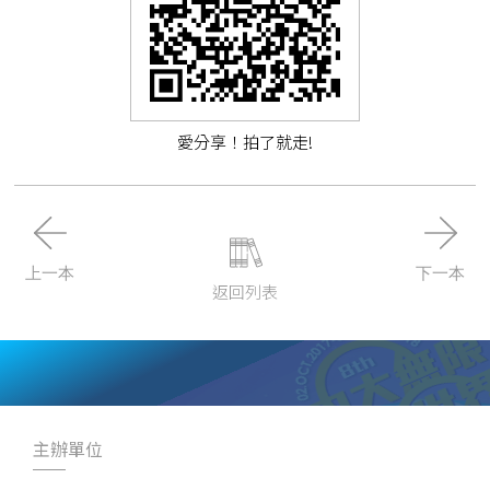
愛分享！拍了就走!
上一本
下一本
返回列表
主辦單位