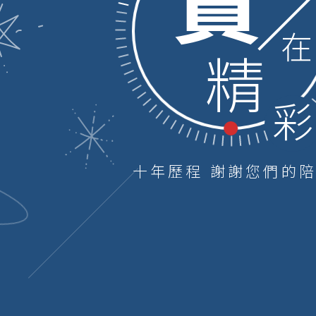
10
分
創
意
十年歷程 謝謝您們的