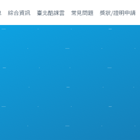
息
綜合資訊
臺北酷課雲
常見問題
獎狀/證明申請