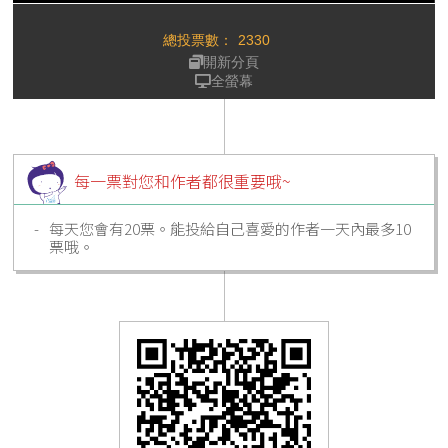
總投票數：
2330
開新分頁
全螢幕
每一票對您和作者都很重要哦~
每天您會有20票。能投給自己喜愛的作者一天內最多10
票哦。
隨時查看您的
會員專區
的進度表，它能協助完成所有
事情。