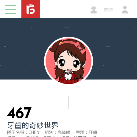
子刊物
繁體
加值平
台
467
牙齒的奇妙世界
隊伍名稱：CHEN
組別：高職組
專題：牙齒