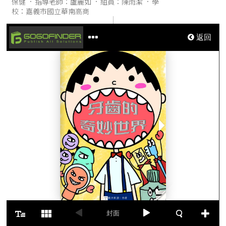
保健
指導老師：盧麗如
組員：陳雨潔
學
校：嘉義市國立華南高商